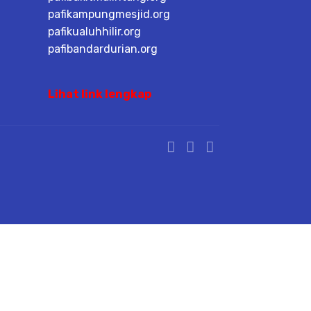
pafikampungmesjid.org
pafikualuhhilir.org
pafibandardurian.org
Lihat link lengkap