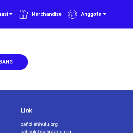
masi
Merchandise
Anggota
ABANG
Link
pafibilahhulu.org
pafibukitmalintang.org