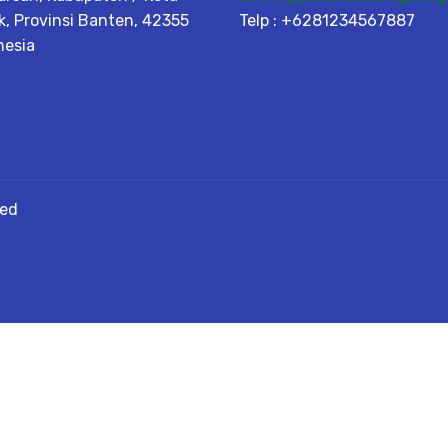
k, Provinsi Banten, 42355
Telp : +6281234567887
nesia
ved