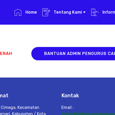
Home
Tentang Kami
Infor
AERAH
BANTUAN ADMIN PENGURUS C
mat
Kontak
 Cimega, Kecamatan
Email :
arsari, Kabupaten / Kota
admin@pafidesacimega.org