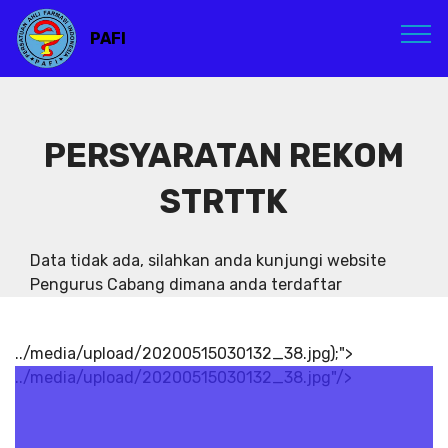
PAFI
PERSYARATAN REKOM
STRTTK
Data tidak ada, silahkan anda kunjungi website
Pengurus Cabang dimana anda terdaftar
../media/upload/20200515030132_38.jpg);">
../media/upload/20200515030132_38.jpg"/>